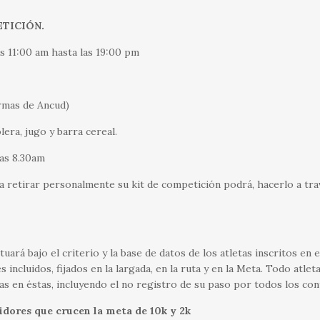
ETICIÓN.
s 11:00 am hasta las 19:00 pm
Armas de Ancud)
lera, jugo y barra cereal.
las 8.30am
da retirar personalmente su kit de competición podrá, hacerlo a tr
ctuará bajo el criterio y la base de datos de los atletas inscritos en 
incluidos, fijados en la largada, en la ruta y en la Meta. Todo atlet
as en éstas, incluyendo el no registro de su paso por todos los co
idores que crucen la meta de 10k y 2k