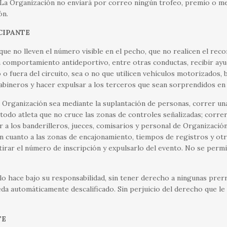
. La Organización no enviará por correo ningún trofeo, premio o me
ón.
CIPANTE
e no lleven el número visible en el pecho, que no realicen el recor
comportamiento antideportivo, entre otras conductas, recibir ayuda
 o fuera del circuito, sea o no que utilicen vehículos motorizados, 
rabineros y hacer expulsar a los terceros que sean sorprendidos en
ganización sea mediante la suplantación de personas, correr una di
n todo atleta que no cruce las zonas de controles señalizadas; corre
 a los banderilleros, jueces, comisarios y personal de Organizació
en cuanto a las zonas de encajonamiento, tiempos de registros y ot
irar el número de inscripción y expulsarlo del evento. No se permi
lo hace bajo su responsabilidad, sin tener derecho a ningunas prer
eda automáticamente descalificado. Sin perjuicio del derecho que le 
TE