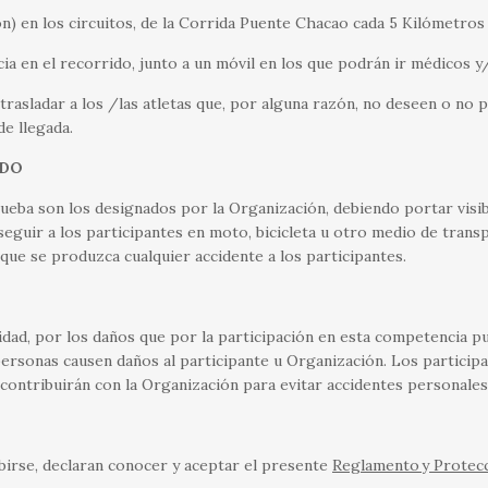
n) en los circuitos, de la Corrida Puente Chacao cada 5 Kilómetros 
ia en el recorrido, junto a un móvil en los que podrán ir médicos 
rasladar a los /las atletas que, por alguna razón, no deseen o no
e llegada.
IDO
rueba son los designados por la Organización, debiendo portar visib
eguir a los participantes en moto, bicicleta u otro medio de tran
r que se produzca cualquier accidente a los participantes.
ad, por los daños que por la participación en esta competencia pue
ersonas causen daños al participante u Organización. Los participa
contribuirán con la Organización para evitar accidentes personales
ibirse, declaran conocer y aceptar el presente
Reglamento
y
Protecc